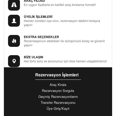
ARAÇ FİLOSU
En uygun fiyatlarla en kaliteli araç kiralama hizmeti!
ÜYELİK İŞLEMLERİ
Hemen ücretsiz üye olun, rezervasyon takibini kolayca
yapın!
EKSTRA SEÇENEKLER
Rezervasyonun ekstraları ile sürüşünüzü kolay ve güvenli
yapın!
BİZE ULAŞIN
Her türlü soru ve sorununuz için bize hemen ulaşabilirsiniz!
Rezervasyon İşlemleri
Araç Kirala
Rezervasyon Sorgula
Geçmiş Rezervasyonlarım
Transfer Rezervasyonu
Üye Giriş/Kayıt