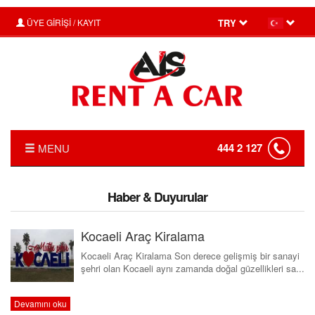
ÜYE GİRİŞİ / KAYIT
TRY
444 2 127
MENU
ANASAYFA
Haber & Duyurular
HAKKIMIZDA
Kocaeli Araç Kiralama
FİYAT LİSTESİ
Kocaeli Araç Kiralama Son derece gelişmiş bir sanayi
KIRALAMA KOŞULLARI
şehri olan Kocaeli aynı zamanda doğal güzellikleri sa...
FILO KIRALAMA
Devamını oku
S.S.S.